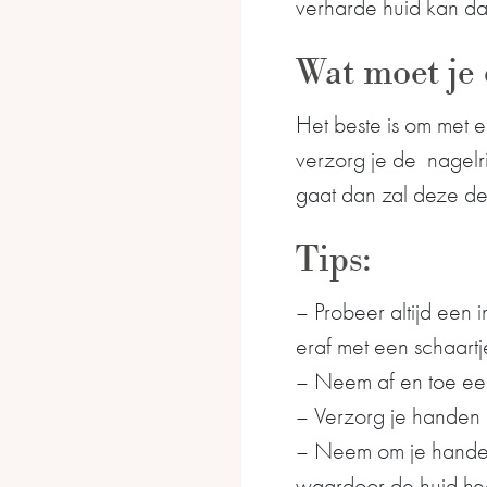
verharde huid kan dan
Wat moet je
Het beste is om met e
verzorg je de nagelr
gaat dan zal deze de
Tips:
– Probeer altijd een i
eraf met een schaartj
– Neem af en toe een
– Verzorg je handen 
– Neem om je handen
waardoor de huid hee