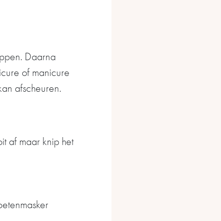
nippen. Daarna
icure of manicure
kan afscheuren.
it af maar knip het
oetenmasker