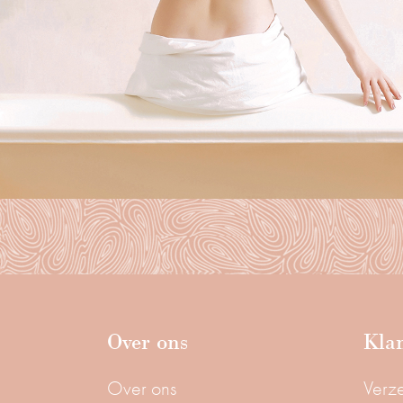
Over ons
Klan
Over ons
Verz