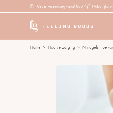
Gratis verzending vanaf €80,-
Natuurlijke e
Home
>
Haarverzorging
>
Nijnagels, hoe vo