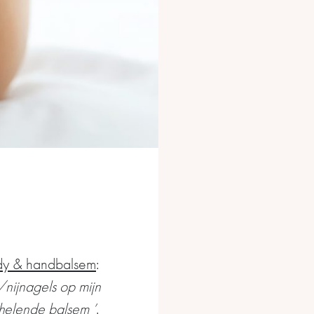
dy & handbalsem
:
/nijnagels op mijn
 helende balsem ’
.