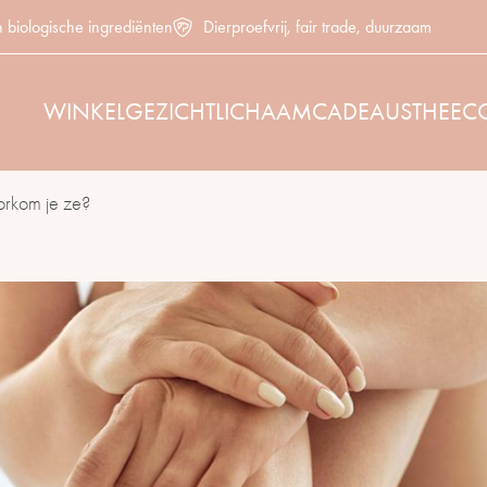
n biologische ingrediënten
Dierproefvrij, fair trade, duurzaam
WINKEL
GEZICHT
LICHAAM
CADEAUS
THEE
C
orkom je ze?