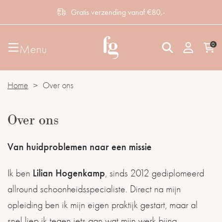
Gratis verzending vanaf €80,-
0
Menu
Home
>
Over ons
Over ons
Van huidproblemen naar een missie
Lilian Hogenkamp
Ik ben
, sinds 2012 gediplomeerd
allround schoonheidsspecialiste. Direct na mijn
opleiding ben ik mijn eigen praktijk gestart, maar al
snel liep ik tegen iets aan wat mijn werk bijna