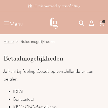
Gratis verzending vanaf €80,-
0
Menu
Home
>
Betaalmogelijkheden
Betaalmogelijkheden
Je kunt bij Feeling Goods op verschillende wijzen
betalen.
iDEAL
Bancontact
KBC/CBC-Betaalknop