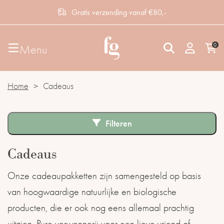
Gratis verzending vanaf €80,-
0
Menu
Home
>
Cadeaus
Filteren
Cadeaus
Onze cadeaupakketten zijn samengesteld op basis
van hoogwaardige natuurlijke en biologische
producten, die er ook nog eens allemaal prachtig
uitzien. Pure verwennerij voor een lieve vriend of