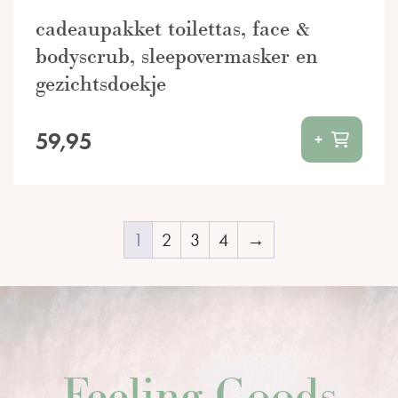
cadeaupakket toilettas, face &
bodyscrub, sleepovermasker en
gezichtsdoekje
59,95
+
1
2
3
4
→
Feeling Goods