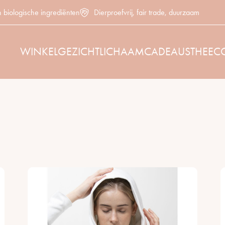
n biologische ingrediënten
Dierproefvrij, fair trade, duurzaam
WINKEL
GEZICHT
LICHAAM
CADEAUS
THEE
C