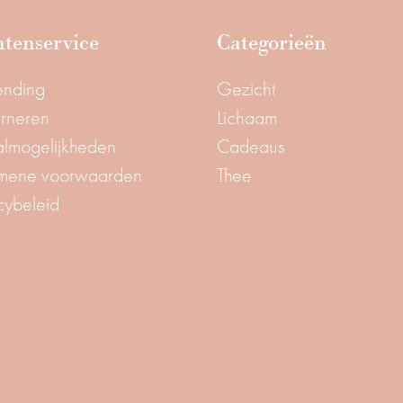
tenservice
Categorieën
ending
Gezicht
urneren
Lichaam
almogelijkheden
Cadeaus
mene voorwaarden
Thee
cybeleid