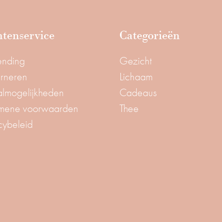
tenservice
Categorieën
ending
Gezicht
urneren
Lichaam
almogelijkheden
Cadeaus
mene voorwaarden
Thee
cybeleid