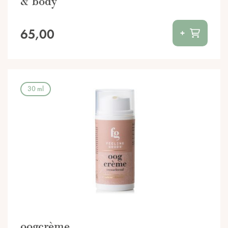
& body
65,00
+
30 ml
oogcrème