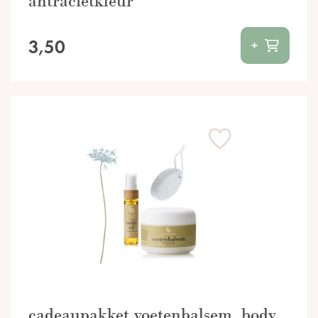
antracietkleur
3,50
+
cadeaupakket voetenbalsem, body