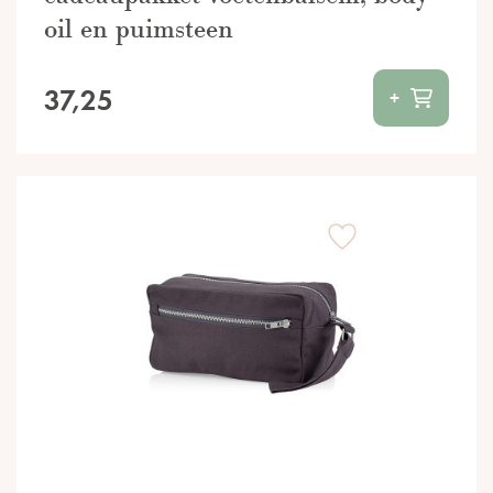
oil en puimsteen
37,25
+