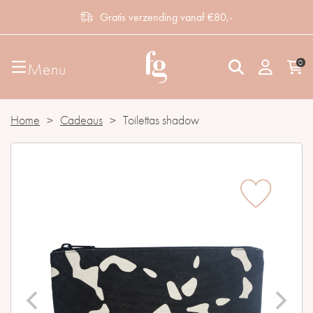
Gratis verzending vanaf €80,-
0
Menu
Home
>
Cadeaus
>
Toilettas shadow