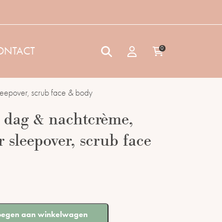
ONTACT
0
leepover, scrub face & body
t dag & nachtcrème,
 sleepover, scrub face
oegen aan winkelwagen