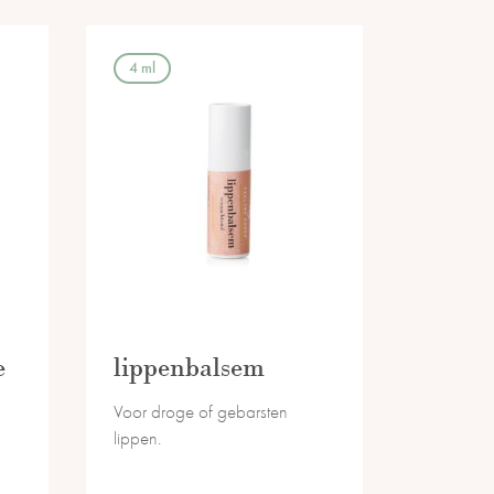
4 ml
e
lippenbalsem
Voor droge of gebarsten
lippen.