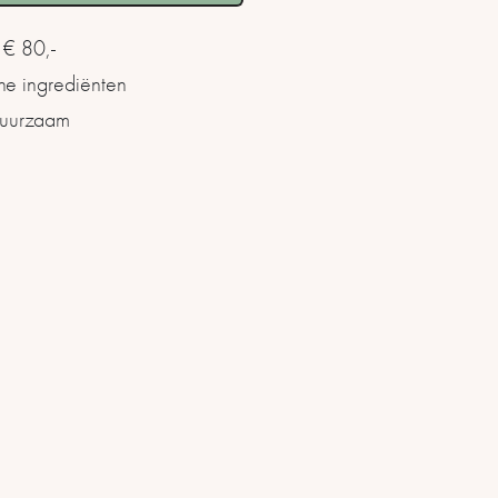
 € 80,-
che ingrediënten
 duurzaam