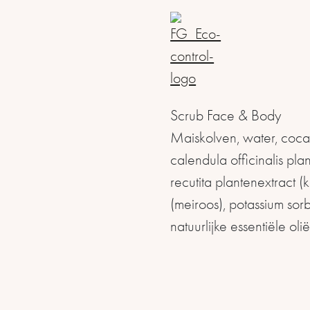
Scrub Face & Body
Maiskolven, water, cocam
calendula officinalis pl
recutita plantenextract (k
(meiroos), potassium sor
natuurlijke essentiële olië