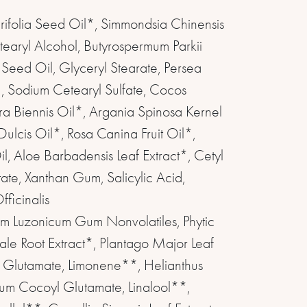
ifolia Seed Oil*, Simmondsia Chinensis
tearyl Alcohol, Butyrospermum Parkii
 Seed Oil, Glyceryl Stearate, Persea
*, Sodium Cetearyl Sulfate, Cocos
a Biennis Oil*, Argania Spinosa Kernel
ulcis Oil*, Rosa Canina Fruit Oil*,
, Aloe Barbadensis Leaf Extract*, Cetyl
tate, Xanthan Gum, Salicylic Acid,
ficinalis
um Luzonicum Gum Nonvolatiles, Phytic
ale Root Extract*, Plantago Major Leaf
 Glutamate, Limonene**, Helianthus
um Cocoyl Glutamate, Linalool**,