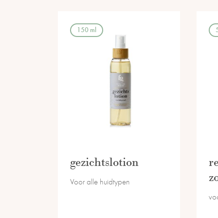
150 ml
gezichtslotion
r
z
Voor alle huidtypen
voo