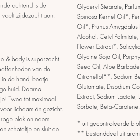
ende ochtend is de
Glyceryl Stearate, Parfu
voelt zijdezacht aan.
Spinosa Kernel Oil*, Pe
Oil*, Prunus Amygdalus D
Alcohol, Cetyl Palmitate
Flower Extract*, Salicyli
Glycine Soja Oil, Porphy
e & body is superzacht
Seed Oil, Aloe Barbadens
oneffenheden van de
Citronellol**, Sodium B
 in de hand, beetje
Glutamate, Disodium Coc
ige huid. Daarna
Extract, Sodium Lactate,
dje! Twee tot maximaal
Sorbate, Beta-Carotene,
voor lichaam én gezicht.
droge plek en neem
* uit gecontroleerde biol
 schoteltje en sluit de
** bestanddeel uit arom