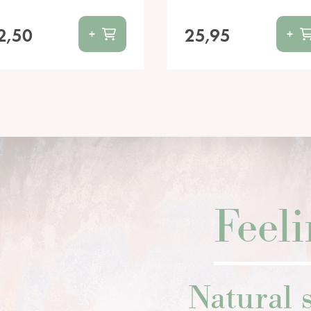
2,50
25,95
+
+
Feel
Natural s