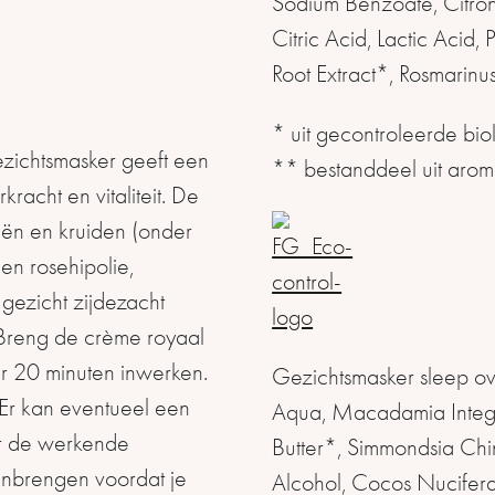
Sodium Benzoate, Citrone
Citric Acid, Lactic Acid
Root Extract*, Rosmarinus
* uit gecontroleerde biol
ezichtsmasker geeft een
** bestanddeel uit arom
acht en vitaliteit. De
iën en kruiden (onder
n rosehipolie,
gezicht zijdezacht
 Breng de crème royaal
r 20 minuten inwerken.
Gezichtsmasker sleep o
 Er kan eventueel een
Aqua, Macadamia Integri
or de werkende
Butter*, Simmondsia Chi
anbrengen voordat je
Alcohol, Cocos Nucifera