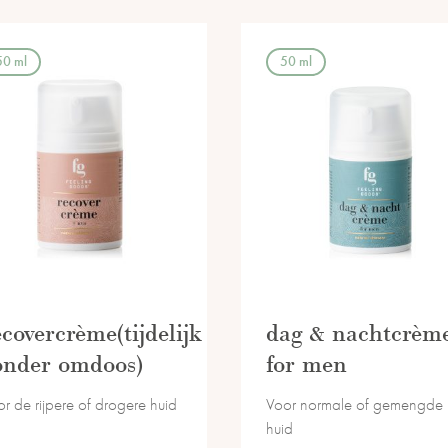
50 ml
50 ml
ecovercrème(tijdelijk
dag & nachtcrèm
onder omdoos)
for men
r de rijpere of drogere huid
Voor normale of gemengde
huid