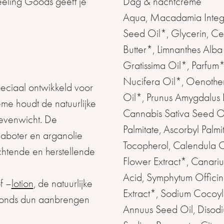
eeling Goods geeft je
Dag & nachtcrème
Aqua, Macadamia Integr
Seed Oil*, Glycerin, Ce
Butter*, Limnanthes Alba
Gratissima Oil*, Parfum
Nucifera Oil*, Oenother
eciaal ontwikkeld voor
Oil*, Prunus Amygdalus D
e houdt de natuurlijke
Cannabis Sativa Seed Oil
 evenwicht. De
Palmitate, Ascorbyl Palmi
aboter en arganolie
Tocopherol, Calendula Of
htende en herstellende
Flower Extract*, Canari
Acid, Symphytum Officin
f –
lotion
, de natuurlijke
Extract*, Sodium Cocoyl
avonds dun aanbrengen
Annuus Seed Oil, Disodi