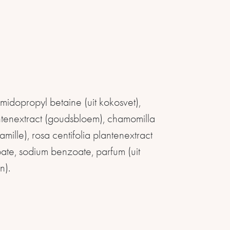
idopropyl betaine (uit kokosvet),
antenextract (goudsbloem), chamomilla
amille), rosa centifolia plantenextract
bate, sodium benzoate, parfum (uit
n).