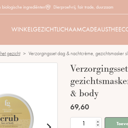
n biologische ingrediënten
Dierproefvrij, fair trade, duurzaam
WINKEL
GEZICHT
LICHAAM
CADEAUS
THEE
C
het gezicht
>
Verzorgingsset dag & nachtcrème, gezichtsmasker s
Verzorgingsse
gezichtsmasker
& body
69,60
Verzorgingsset
Toev