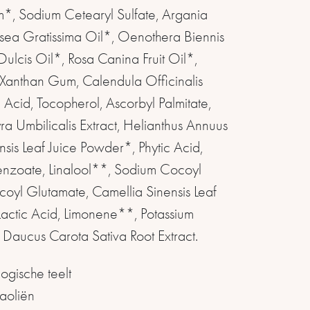
m*, Sodium Cetearyl Sulfate, Argania
rsea Gratissima Oil*, Oenothera Biennis
ulcis Oil*, Rosa Canina Fruit Oil*,
, Xanthan Gum, Calendula Officinalis
c Acid, Tocopherol, Ascorbyl Palmitate,
ra Umbilicalis Extract, Helianthus Annuus
is Leaf Juice Powder*, Phytic Acid,
enzoate, Linalool**, Sodium Cocoyl
oyl Glutamate, Camellia Sinensis Leaf
 Lactic Acid, Limonene**, Potassium
 Daucus Carota Sativa Root Extract.
ogische teelt
aoliën