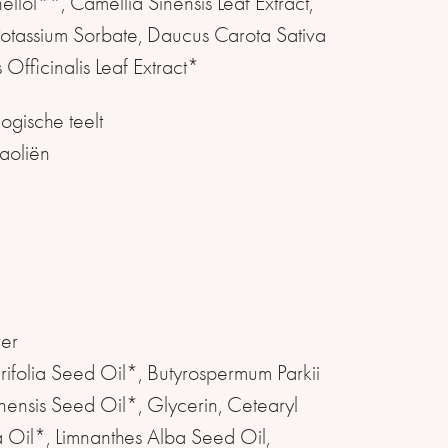
llol**, Camellia Sinensis Leaf Extract,
, Potassium Sorbate, Daucus Carota Sativa
 Officinalis Leaf Extract*
ogische teelt
aoliën
ver
folia Seed Oil*, Butyrospermum Parkii
nensis Seed Oil*, Glycerin, Cetearyl
 Oil*, Limnanthes Alba Seed Oil,