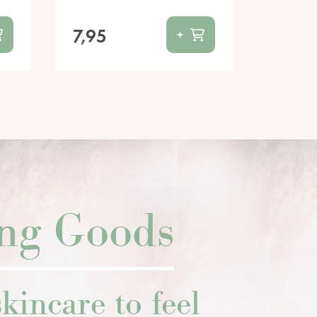
7,95
+
ing Goods
kincare to feel