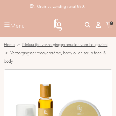
Gratis verzending vanaf €80,-
0
Menu
Home
>
Natuurlijke verzorgingsproducten voor het gezicht
>
Verzorgingsset recovercrème, body oil en scrub face &
body