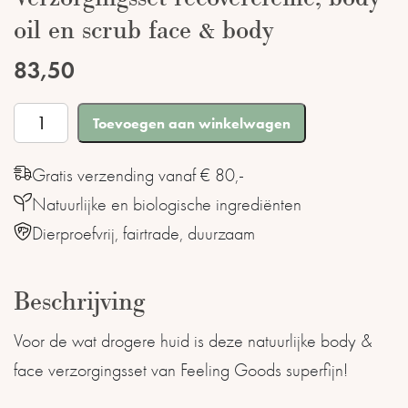
oil en scrub face & body
83,50
Verzorgingsset
Toevoegen aan winkelwagen
recovercrème,
body
Gratis verzending vanaf € 80,-
oil
Natuurlijke en biologische ingrediënten
en
Dierproefvrij, fairtrade, duurzaam
scrub
face
Beschrijving
&
Voor de wat drogere huid is deze natuurlijke body &
body
face verzorgingsset van Feeling Goods superfijn!
aantal