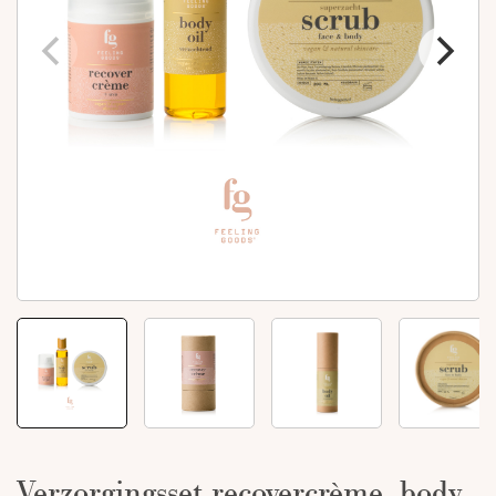
Verzorgingsset recovercrème, body