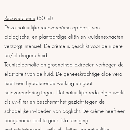
Recovercrème
(50 ml)
Deze natuurlijke recovercrème op basis van
biologische, en plantaardige oliën en kruidenextracten
verzorgt intensief. De crème is geschikt voor de rijpere
en/of drogere huid.
Teunisbloemolie en groenethee-extracten verhogen de
elasticiteit van de huid. De geneeskrachtige aloë vera
heeft een hydraterende werking en gaat
huidveroudering tegen. Het natuurlijke rode algje werkt
als uv-filter en beschermt het gezicht tegen de
schadelijke invloeden van daglicht. De crème heeft een
aangename zachte geur. Na reiniging
met
reinigingsgel
, –
milk
of –
lotion
, de natuurlijke