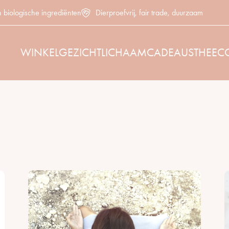
n biologische ingrediënten
Dierproefvrij, fair trade, duurzaam
WINKEL
GEZICHT
LICHAAM
CADEAUS
THEE
C