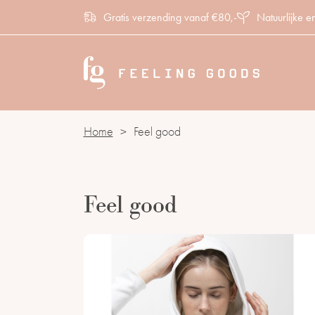
Gratis verzending vanaf €80,-
Natuurlijke e
Home
>
Feel good
Feel good