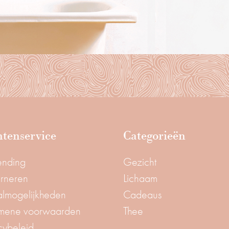
tenservice
Categorieën
ending
Gezicht
urneren
Lichaam
almogelijkheden
Cadeaus
mene voorwaarden
Thee
cybeleid