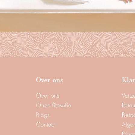
Over ons
Klan
Over ons
Verz
Onze filosofie
Reto
Blogs
Beta
Contact
Alge
Priva