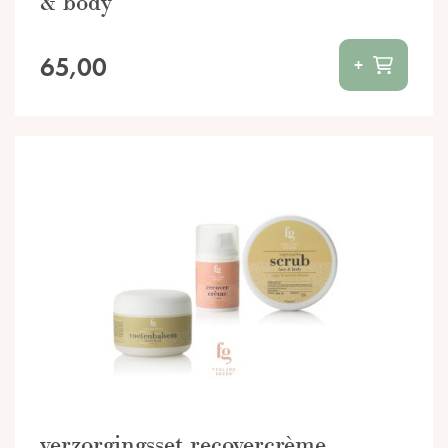
& body
65,00
+
verzorgingsset recovercrème,