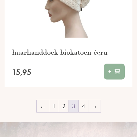
haarhanddoek biokatoen éçru
15,95
+
←
1
2
3
4
→